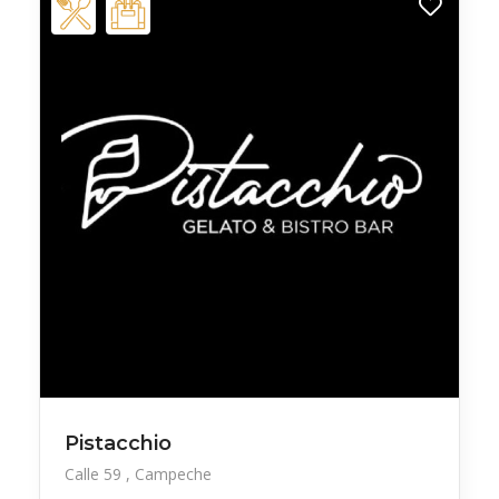
Pistacchio
Calle 59
Campeche