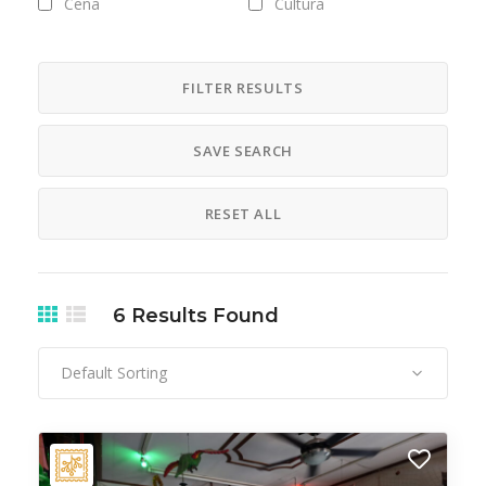
Cena
Cultura
Desayuno
Galerias
Gelato/helado
Hospedaje
FILTER RESULTS
Museo
Música
SAVE SEARCH
Ropa
Saludable
Tours
Vida Nocturna
RESET ALL
6
Results Found
Default Sorting