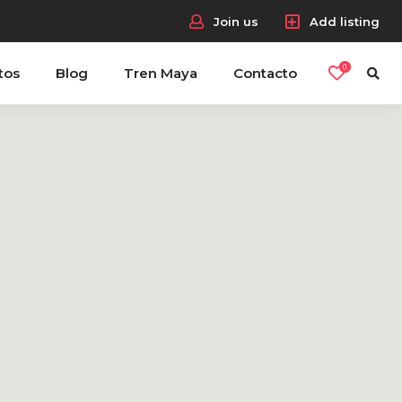
Join us
Add listing
0
tos
Blog
Tren Maya
Contacto