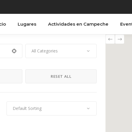
cio
Lugares
Actividades en Campeche
Even
All Categories
H
RESET ALL
Default Sorting