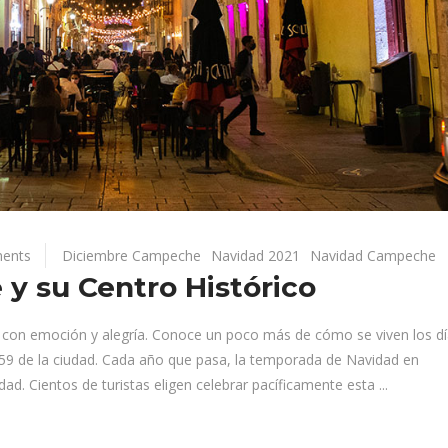
ents
Diciembre Campeche
Navidad 2021
Navidad Campeche
y su Centro Histórico
con emoción y alegría. Conoce un poco más de cómo se viven los dí
le 59 de la ciudad. Cada año que pasa, la temporada de Navidad en
d. Cientos de turistas eligen celebrar pacíficamente esta