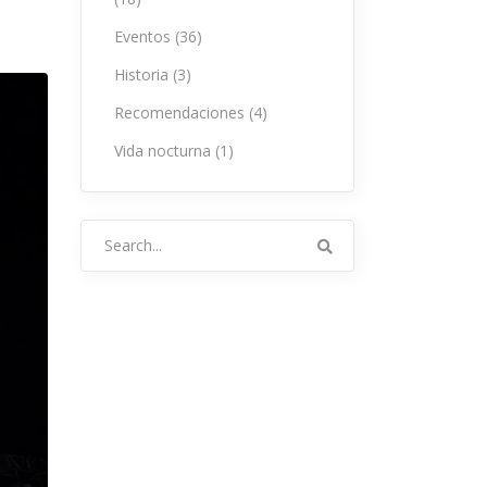
Eventos
(36)
Historia
(3)
Recomendaciones
(4)
Vida nocturna
(1)
Search
for: