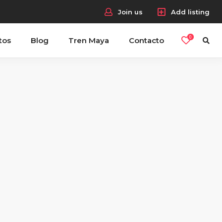
Join us
Add listing
0
tos
Blog
Tren Maya
Contacto