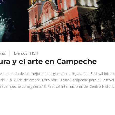
nts
Eventos
FICH
tura y el arte en Campeche
e inunda de las mejores energías con la llegada del Festival Intern
te del 1 al 29 de diciembre. Foto por Cultura Campeche para el Festival
lturacampeche.com/galeria/ El Festival Internacional del Centro Históri