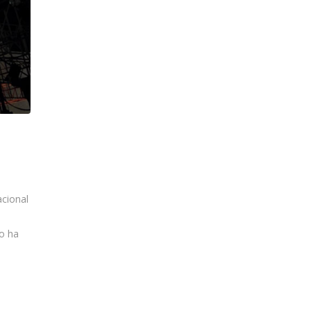
acional
co ha