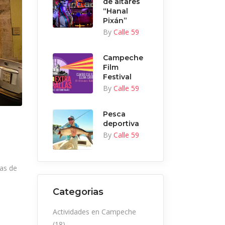
de altares
“Hanal
Pixán”
By
Calle 59
Campeche
Film
Festival
By
Calle 59
Pesca
deportiva
By
Calle 59
as de
Categorias
Actividades en Campeche
(18)