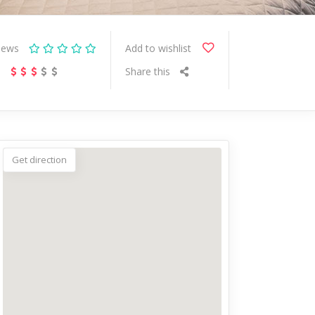
iews
Add to wishlist
s
Share this
Get direction