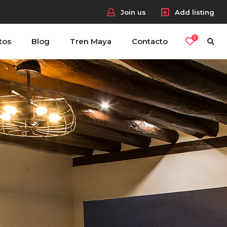
Join us
Add listing
0
tos
Blog
Tren Maya
Contacto