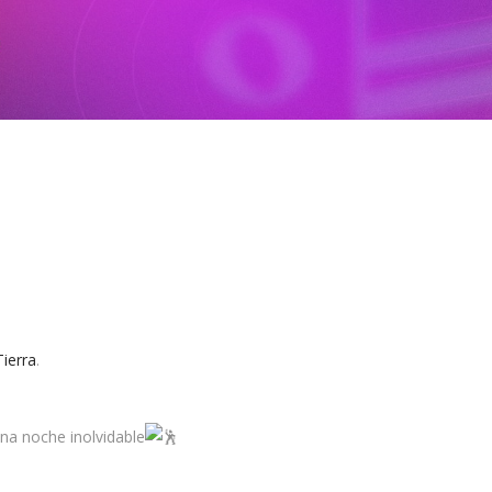
ierra
.
una noche inolvidable