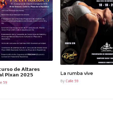
𝘂𝗿𝘀𝗼 𝗱𝗲 𝗔𝗹𝘁𝗮𝗿𝗲𝘀
La rumba vive
𝗹 𝗣𝗶𝘅𝗮𝗻 𝟮𝟬𝟮𝟱
By
Calle 59
le 59