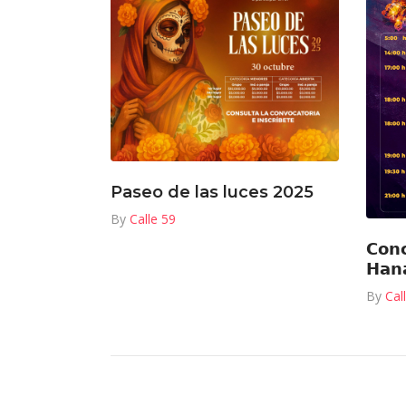
Paseo de las luces 2025
By
Calle 59
𝗖𝗼𝗻
𝗛𝗮𝗻
By
Cal