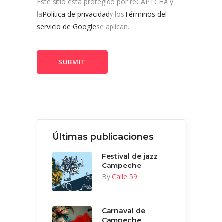
Este sitio esta protegido por reCAPTCHA y
la
Política de privacidad
y los
Términos del
servicio de Google
se aplican.
Últimas publicaciones
Festival de jazz
Campeche
By
Calle 59
Carnaval de
Campeche